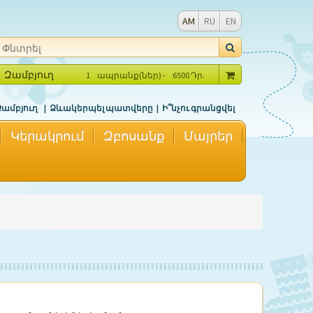
AM
RU
EN
Զամբյուղ
1
ապրանք(ներ) -
6500
Դր.
Զամբյուղ
Ձևակերպել պատվերը
Ի՞նչու գրանցվել
Կերակրում
Զբոսանք
Մայրեր