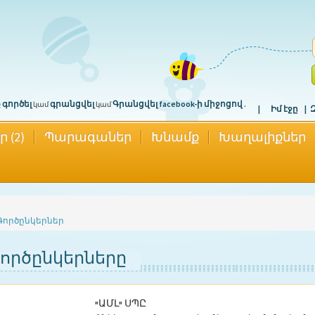
 գործել
գրանցվել
Գրանցվել facebook-ի միջոցով .
կամ
կամ
Իմ էջը
(2)
Պարագաներ
Խնամք
Խաղալիքներ
 Գործընկերներ
գործընկերները
"ԱՄԼ" ՍՊԸ