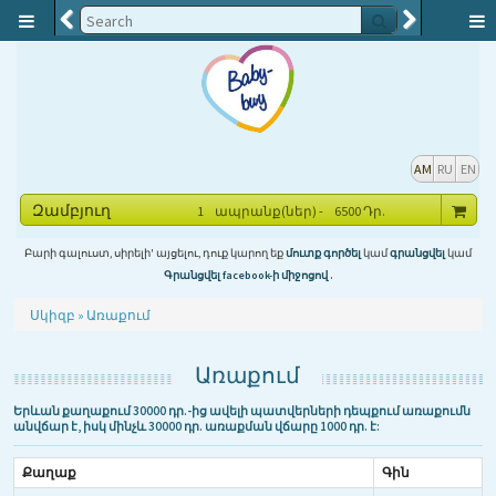
ՍԿԻ
lang->line('Categories'); ?>
Տեղեկատվություն
Մանկական անկողնային
Մեր Մասին
AM
RU
EN
պարագաներ (2)
Կապ
Զամբյուղ
1
ապրանք(ներ) -
6500
Դր.
Պարագաներ
Բարի գալուստ, սիրելի' այցելու, դուք կարող եք
մուտք գործել
կամ
գրանցվել
կամ
Գրանցվել facebook-ի միջոցով .
Խնամք
Սպասարկում
Սկիզբ
» Առաքում
Խաղալիքներ
Կերակրում
Առաքում
Կազմակերպություններին
Զբոսանք
Երևան քաղաքում 30000 դր.-ից ավելի պատվերների դեպքում առաքումն
Առաքում
անվճար է, իսկ մինչև 30000 դր. առաքման վճարը 1000 դր. է:
Մայրեր
Քաղաք
Գին
Տանը